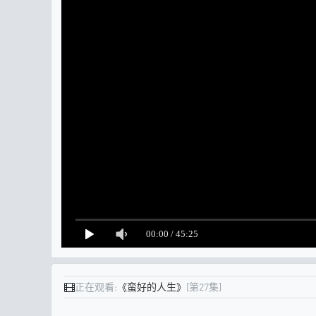
正在观看:
《蛮好的人生》
[第27集]