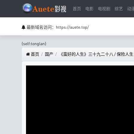
首页
电影
电视剧
综艺
动
最新域名访问：https://auete.top/
{self:tonglan}
首页
国产
《蛮好的人生》三十九二十八 / 保险人生