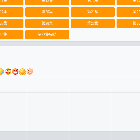
11集
第12集
第13集
第1
19集
第20集
第21集
第2
27集
第28集
第29集
第3
35集
第36集完结