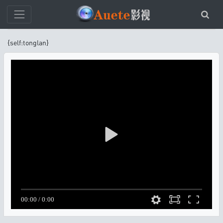
{self:tonglan}