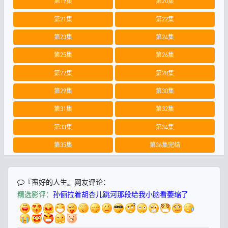
第19集
第20集
第21集
第22集
第23集
第24集
第25集
第26集
第27集
第28集
第29集
第30集
第31集
第32集
第33集
第34集
第35集
第36集完结
『蛮好的人生』网友评论：
精选影评：
孙俪拉着胡杏儿跳河那段给我小脑看萎缩了