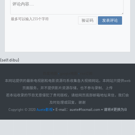
{self:dibu}
百度地图
·
google地图
·
rss订阅
本网站提供的最新电视剧和电影资源均系收集各大视频网站，本网站只提供web
页面服务，并不提供影片资源存储，也不参与录制、上传
若本站收录的节目无意侵犯了贵司版权，请给网页底部邮箱地址来信，我们会
及时处理或回复，谢谢
Copyright © 2020
Auete影视
•
E-mail：auete#foxmail.com • 请将#更换为@