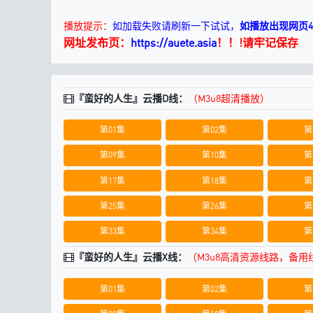
播放提示：
如加载失败请刷新一下试试，
如播放出现网页
网址发布页：
https://auete.asia
！！!请牢记保存
『蛮好的人生』云播D线：
（M3u8超清播放）
第01集
第02集
第
第09集
第10集
第
第17集
第18集
第
第25集
第26集
第
第33集
第34集
第
『蛮好的人生』云播X线：
（M3u8高清资源线路，备
第01集
第02集
第