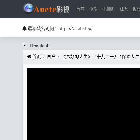
首页
电影
电视剧
综艺
动
最新域名访问：https://auete.top/
{self:tonglan}
首页
国产
《蛮好的人生》三十九二十八 / 保险人生