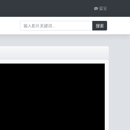
留言
搜索