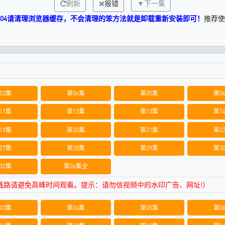
刷新
报错
▼下一集
404请清理浏览器缓存，不会清理的笨方法就是卸载重新安装即可！
推荐使
03集
第04集
第05集
第0
11集
第12集
第13集
第1
19集
第20集
第21集
第2
27集
第28集
第29集
第3
35集
第36集全
用线路请避免高峰时间观看。提示：请勿信视频中的水印广告、网址!）
03集
第04集
第05集
第0