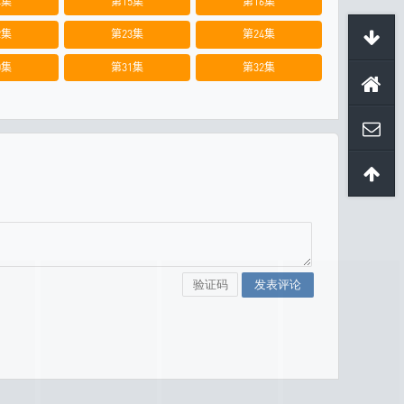
4集
第15集
第16集
2集
第23集
第24集
0集
第31集
第32集