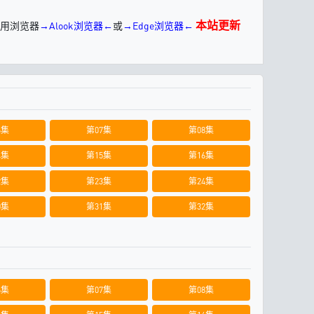
本站更新
用浏览器
→Alook浏览器←
或
→Edge浏览器←
6集
第07集
第08集
4集
第15集
第16集
2集
第23集
第24集
0集
第31集
第32集
6集
第07集
第08集