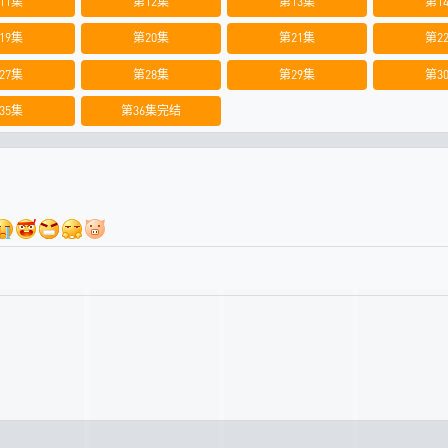
11集
第12集
第13集
第1
19集
第20集
第21集
第2
27集
第28集
第29集
第3
35集
第36集完结