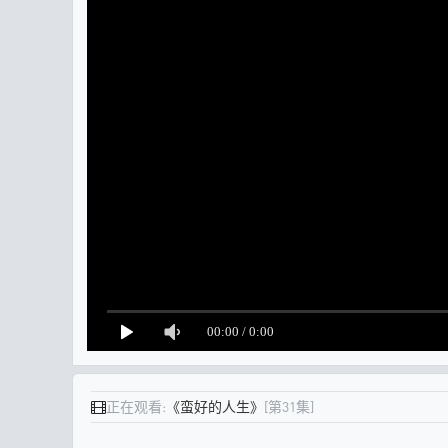
正在观看:
《蛮好的人生》
[第31集]