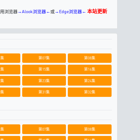
本站更新
用浏览器
→Alook浏览器←
或
→Edge浏览器←
6集
第07集
第08集
4集
第15集
第16集
2集
第23集
第24集
0集
第31集
第32集
6集
第07集
第08集