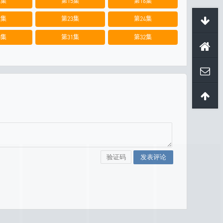
4集
第15集
第16集
2集
第23集
第24集
0集
第31集
第32集