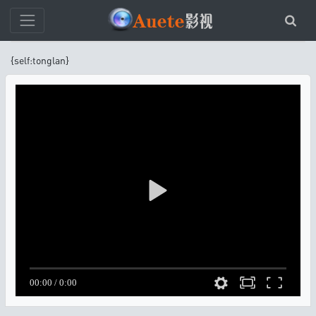
{self:tonglan}