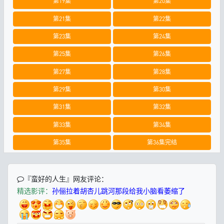
第19集
第20集
第21集
第22集
第23集
第24集
第25集
第26集
第27集
第28集
第29集
第30集
第31集
第32集
第33集
第34集
第35集
第36集完结
『蛮好的人生』网友评论：
精选影评：
孙俪拉着胡杏儿跳河那段给我小脑看萎缩了