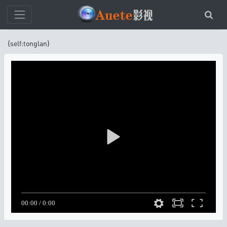
{self:tonglan}