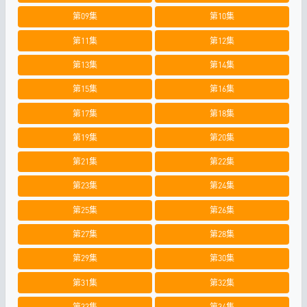
第09集
第10集
第11集
第12集
第13集
第14集
第15集
第16集
第17集
第18集
第19集
第20集
第21集
第22集
第23集
第24集
第25集
第26集
第27集
第28集
第29集
第30集
第31集
第32集
第33集
第34集