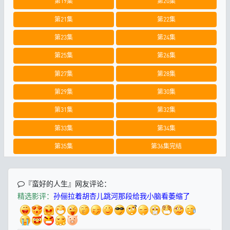
第19集
第20集
第21集
第22集
第23集
第24集
第25集
第26集
第27集
第28集
第29集
第30集
第31集
第32集
第33集
第34集
第35集
第36集完结
『蛮好的人生』网友评论：
精选影评：
孙俪拉着胡杏儿跳河那段给我小脑看萎缩了