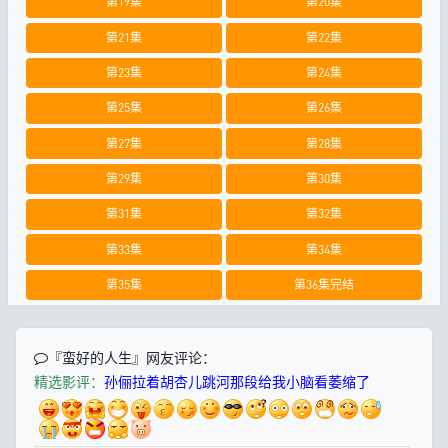
第19集
第20集
第21集
第22集
第23集
第24集
第25集
第26集
第27集
第28集
第29集
第30集
第31集
第32集
第33集
第34集
第35集
第36集完结
『蛮好的人生』网友评论：
精选影评：
孙俪拉着胡杏儿跳河那段给我小脑看萎缩了