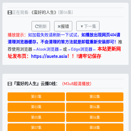
正在观看:
《蛮好的人生》
[第06集]
刷新
报错
▼下一集
播放提示：
如加载失败请刷新一下试试，
如播放出现网页404请
清理浏览器缓存，不会清理的笨方法就是卸载重新安装即可！
推
本站更新网
荐使用浏览器
→Alook浏览器←
或
→Edge浏览器←
址发布页：
https://auete.asia
！！!请牢记保存
『蛮好的人生』云播D线：
（M3u8超清播放）
第01集
第02集
第03集
第04集
第05集
第06集
第07集
第08集