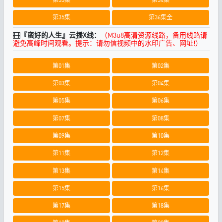
第35集
第36集全
『蛮好的人生』云播X线：
（M3u8高清资源线路，备用线路请
避免高峰时间观看。提示：请勿信视频中的水印广告、网址!）
第01集
第02集
第03集
第04集
第05集
第06集
第07集
第08集
第09集
第10集
第11集
第12集
第13集
第14集
第15集
第16集
第17集
第18集