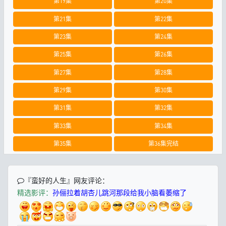
第19集
第20集
第21集
第22集
第23集
第24集
第25集
第26集
第27集
第28集
第29集
第30集
第31集
第32集
第33集
第34集
第35集
第36集完结
『蛮好的人生』网友评论：
精选影评：
孙俪拉着胡杏儿跳河那段给我小脑看萎缩了