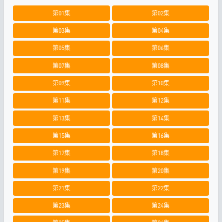
第01集
第02集
第03集
第04集
第05集
第06集
第07集
第08集
第09集
第10集
第11集
第12集
第13集
第14集
第15集
第16集
第17集
第18集
第19集
第20集
第21集
第22集
第23集
第24集