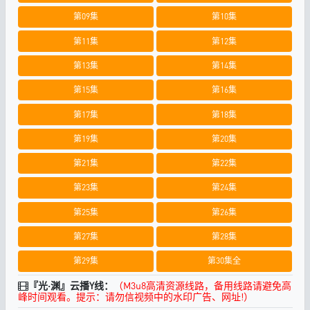
第09集
第10集
第11集
第12集
第13集
第14集
第15集
第16集
第17集
第18集
第19集
第20集
第21集
第22集
第23集
第24集
第25集
第26集
第27集
第28集
第29集
第30集全
『光·渊』云播Y线：
（M3u8高清资源线路，备用线路请避免高
峰时间观看。提示：请勿信视频中的水印广告、网址!）