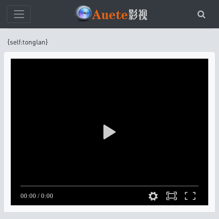
{self:tonglan}