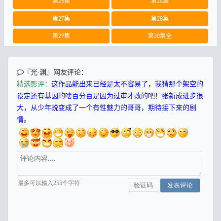
第25集
第26集
第27集
第28集
第29集
第30集全
『光·渊』网友评论：
精选影评：
这作品能出来已经是太不容易了，我猜那个架空的
设定还有基因的啥百分百是因为过审才改的吧！张新成进步很
大，从少年蜕变成了一个有性魅力的哥哥，期待接下来的剧
情。