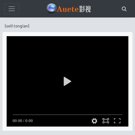
{self:tonglan}