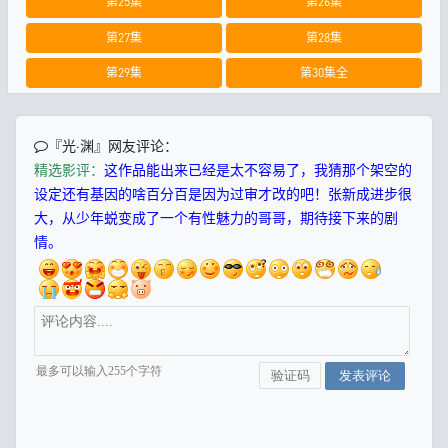
第25集
第26集
第27集
第28集
第29集
第30集全
『光·渊』网友评论：
精选影评：
这作品能出来已经是太不容易了，我猜那个架空的
设定还有基因的啥百分百是因为过审才改的吧！张新成进步很
大，从少年蜕变成了一个有性魅力的哥哥，期待接下来的剧
情。