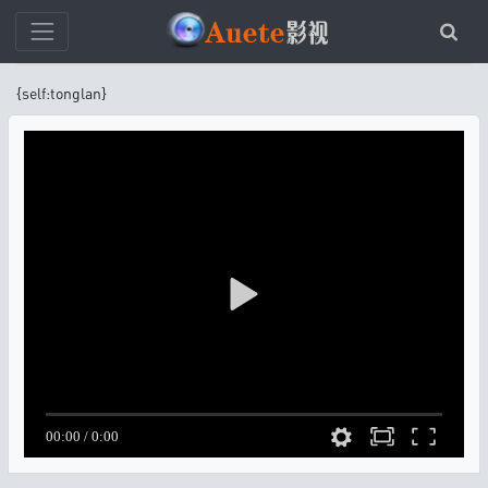
{self:tonglan}