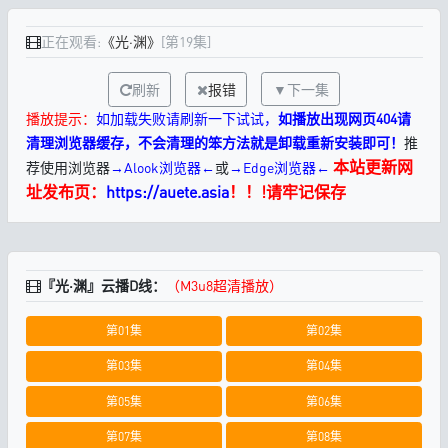
正在观看:
《光·渊》
[第19集]
刷新
报错
▼下一集
播放提示：
如加载失败请刷新一下试试，
如播放出现网页404请
清理浏览器缓存，不会清理的笨方法就是卸载重新安装即可！
推
本站更新网
荐使用浏览器
→Alook浏览器←
或
→Edge浏览器←
址发布页：
https://auete.asia
！！!请牢记保存
『光·渊』云播D线：
（M3u8超清播放）
第01集
第02集
第03集
第04集
第05集
第06集
第07集
第08集