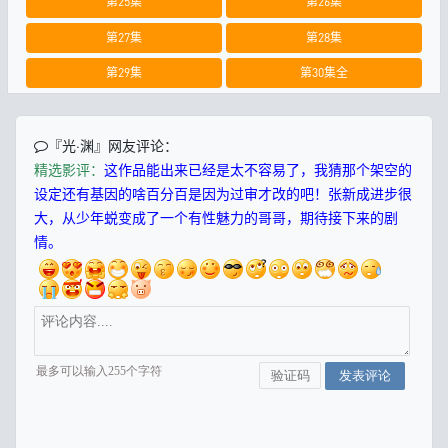
第25集
第26集
第27集
第28集
第29集
第30集全
『光·渊』网友评论：
精选影评：
这作品能出来已经是太不容易了，我猜那个架空的
设定还有基因的啥百分百是因为过审才改的吧！张新成进步很
大，从少年蜕变成了一个有性魅力的哥哥，期待接下来的剧
情。