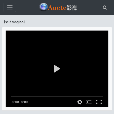
{self:tonglan}