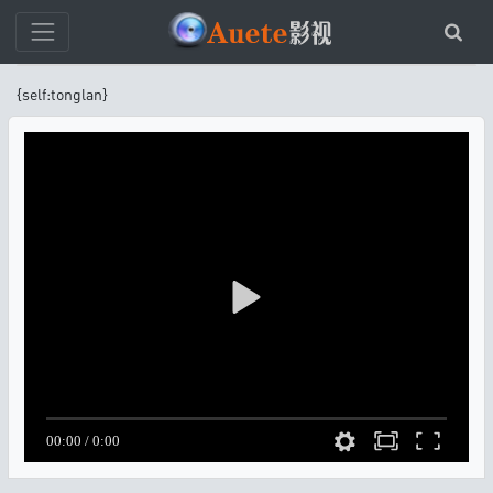
{self:tonglan}