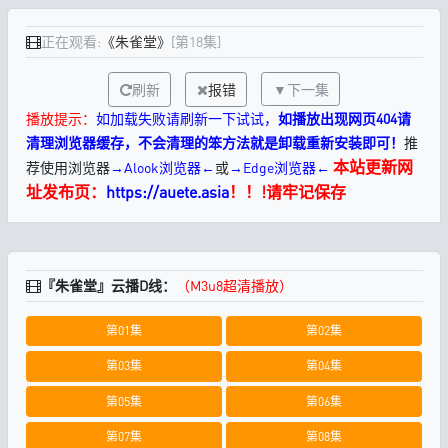
正在观看:
《朱雀堂》
[第18集]
刷新
报错
▼下一集
播放提示：
如加载失败请刷新一下试试，
如播放出现网页404请
清理浏览器缓存，不会清理的笨方法就是卸载重新安装即可！
推
本站更新网
荐使用浏览器
→Alook浏览器←
或
→Edge浏览器←
址发布页：
https://auete.asia
！！!请牢记保存
『朱雀堂』云播D线：
（M3u8超清播放）
第01集
第02集
第03集
第04集
第05集
第06集
第07集
第08集