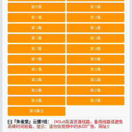
第09集
第10集
第11集
第12集
第13集
第14集
第15集
第16集
第17集
第18集
第19集
第20集
第21集
第22集
第23集
第24集
第25集
第27集
第28集
第29集
第30集全
『朱雀堂』云播Y线：
（M3u8高清资源线路，备用线路请避免
高峰时间观看。提示：请勿信视频中的水印广告、网址!）