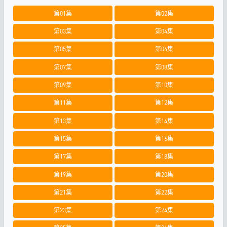
第01集
第02集
第03集
第04集
第05集
第06集
第07集
第08集
第09集
第10集
第11集
第12集
第13集
第14集
第15集
第16集
第17集
第18集
第19集
第20集
第21集
第22集
第23集
第24集