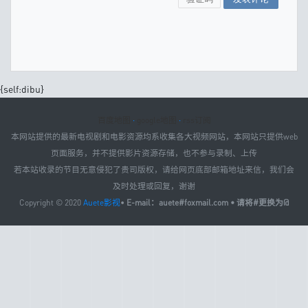
{self:dibu}
百度地图
·
google地图
·
rss订阅
本网站提供的最新电视剧和电影资源均系收集各大视频网站，本网站只提供web
页面服务，并不提供影片资源存储，也不参与录制、上传
若本站收录的节目无意侵犯了贵司版权，请给网页底部邮箱地址来信，我们会
及时处理或回复，谢谢
Copyright © 2020
Auete影视
•
E-mail：auete#foxmail.com • 请将#更换为@