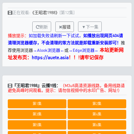
正在观看:
《王昭君1988》
[第12集]
刷新
报错
▼下一集
播放提示：
如加载失败请刷新一下试试，
如播放出现网页404请
清理浏览器缓存，不会清理的笨方法就是卸载重新安装即可！
推
本站更新网
荐使用浏览器
→Alook浏览器←
或
→Edge浏览器←
址发布页：
https://auete.asia
！！!请牢记保存
『王昭君1988』云播Y线：
（M3u8高清资源线路，备用线路请
避免高峰时间观看。提示：请勿信视频中的水印广告、网址!）
第1集
第2集
第3集
第4集
第5集
第6集