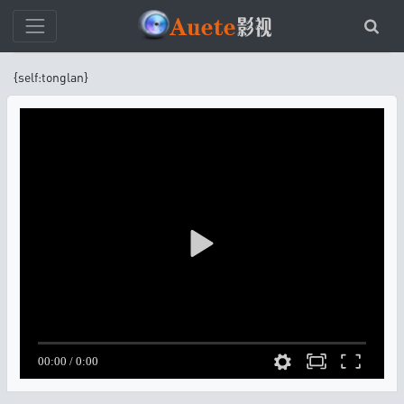
{self:tonglan}