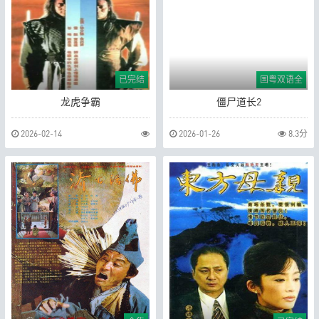
已完结
国粤双语全
龙虎争霸
僵尸道长2
2026-02-14
2026-01-26
8.3分