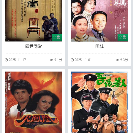
全集
全集
四世同堂
围城
2025-11-17
9.1分
2025-11-01
9.3分