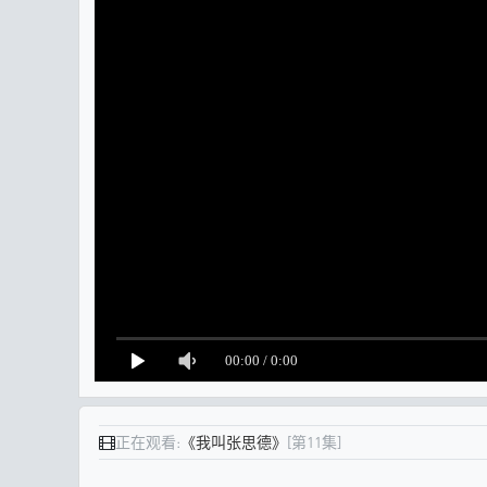
正在观看:
《我叫张思德》
[第11集]