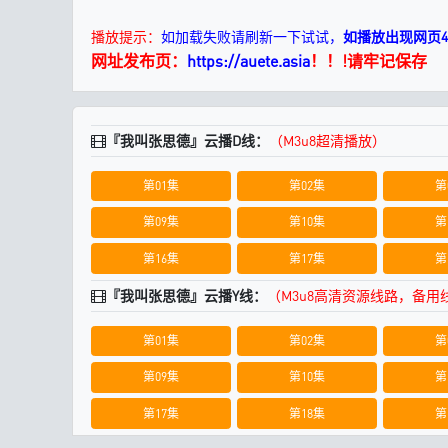
播放提示：
如加载失败请刷新一下试试，
如播放出现网页
网址发布页：
https://auete.asia
！！!请牢记保存
『我叫张思德』云播D线：
（M3u8超清播放）
第01集
第02集
第
第09集
第10集
第
第16集
第17集
第
『我叫张思德』云播Y线：
（M3u8高清资源线路，备
第01集
第02集
第
第09集
第10集
第
第17集
第18集
第