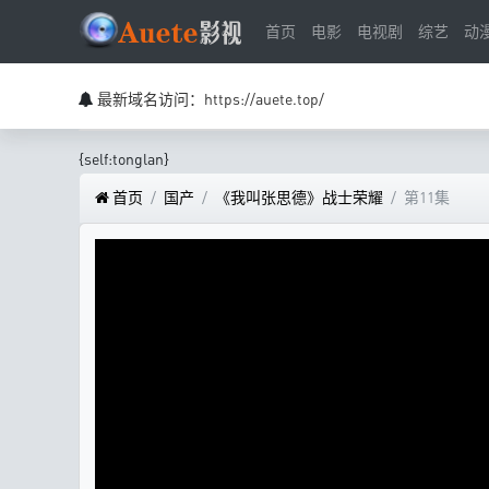
首页
电影
电视剧
综艺
动
最新域名访问：https://auete.top/
{self:tonglan}
首页
国产
《我叫张思德》战士荣耀
第11集