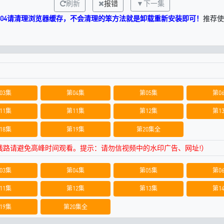
刷新
报错
▼下一集
404请清理浏览器缓存，不会清理的笨方法就是卸载重新安装即可！
推荐使
03集
第04集
第05集
第0
11集
第11集
第12集
第1
18集
第19集
第20集全
用线路请避免高峰时间观看。提示：请勿信视频中的水印广告、网址!）
03集
第04集
第05集
第0
11集
第12集
第13集
第1
19集
第20集全