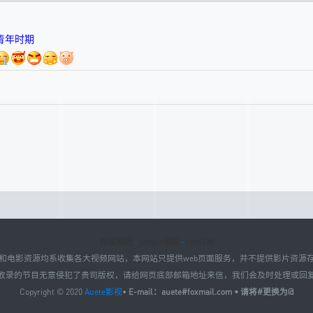
青年时期
百度地图
·
google地图
·
rss订阅
和电影资源均系收集各大视频网站，本网站只提供web页面服务，并不提供影片资源
收录的节目无意侵犯了贵司版权，请给网页底部邮箱地址来信，我们会及时处理或回
Copyright © 2020
Auete影视
•
E-mail：auete#foxmail.com • 请将#更换为@